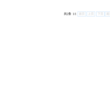
共2条 1/1
首页
上页
下页
尾