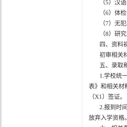
（
5）汉
（
6）体
（
7）无
（
8）研
四、资料
初审相关
五、录取
1.学校统
表》和相关材
（X1）签证。
2.报到
放弃入学资格