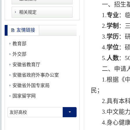
一、招生
相关规定
1.
专业
：
2.
学制
：
友情链接
3.
学历
：
教育部
4.
学位
：
外交部
5.
人数
：
5
安徽省教育厅
二、申请
安徽省政府外事办公室
1.根据
安徽省外国专家局
民；
国家留学网
2.具有本
3.中文能
友好高校
4.
身心健