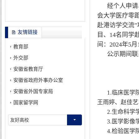
经个人申请
会大学医疗零距
赴港访学交流”
友情链接
目、
14
名同学
间：
2024
年
5
月
教育部
公示期间联
外交部
安徽省教育厅
安徽省政府外事办公室
安徽省外国专家局
1.
临床医学
王雨婷、赵佳艺
国家留学网
2.
生命科学
友好高校
3.
医学影像
4.
检验医学